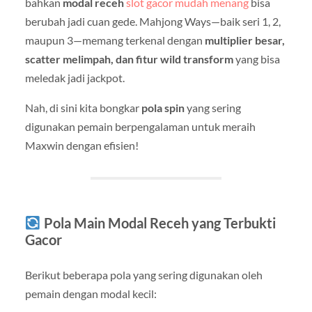
bahkan
modal receh
slot gacor mudah menang
bisa
berubah jadi cuan gede. Mahjong Ways—baik seri 1, 2,
maupun 3—memang terkenal dengan
multiplier besar,
scatter melimpah, dan fitur wild transform
yang bisa
meledak jadi jackpot.
Nah, di sini kita bongkar
pola spin
yang sering
digunakan pemain berpengalaman untuk meraih
Maxwin dengan efisien!
Pola Main Modal Receh yang Terbukti
Gacor
Berikut beberapa pola yang sering digunakan oleh
pemain dengan modal kecil: