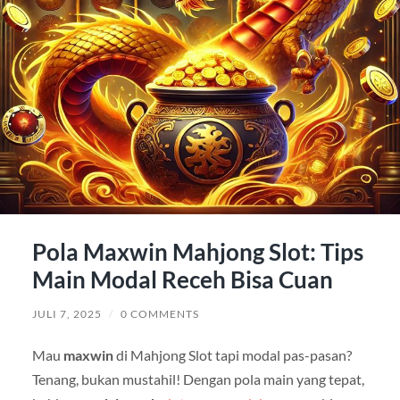
Pola Maxwin Mahjong Slot: Tips
Main Modal Receh Bisa Cuan
JULI 7, 2025
/
0 COMMENTS
Mau
maxwin
di Mahjong Slot tapi modal pas-pasan?
Tenang, bukan mustahil! Dengan pola main yang tepat,