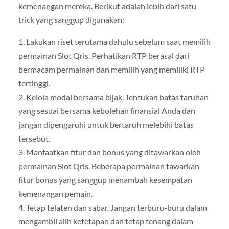
kemenangan mereka. Berikut adalah lebih dari satu
trick yang sanggup digunakan:
1. Lakukan riset terutama dahulu sebelum saat memilih
permainan Slot Qris. Perhatikan RTP berasal dari
bermacam permainan dan memilih yang memiliki RTP
tertinggi.
2. Kelola modal bersama bijak. Tentukan batas taruhan
yang sesuai bersama kebolehan finansial Anda dan
jangan dipengaruhi untuk bertaruh melebihi batas
tersebut.
3. Manfaatkan fitur dan bonus yang ditawarkan oleh
permainan Slot Qris. Beberapa permainan tawarkan
fitur bonus yang sanggup menambah kesempatan
kemenangan pemain.
4. Tetap telaten dan sabar. Jangan terburu-buru dalam
mengambil alih ketetapan dan tetap tenang dalam