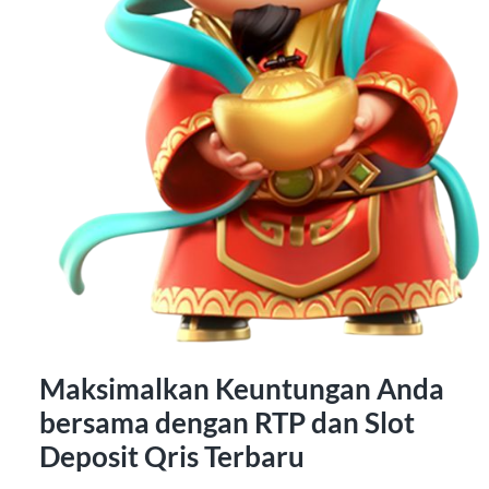
Maksimalkan Keuntungan Anda
bersama dengan RTP dan Slot
Deposit Qris Terbaru