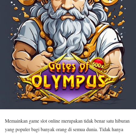
Memainkan game slot online merupakan tidak benar satu hiburan
yang populer bagi banyak orang di semua dunia. Tidak hanya