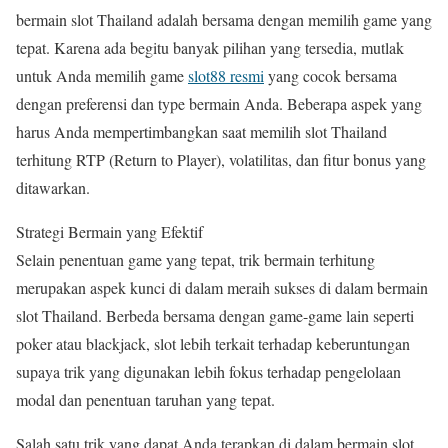
bermain slot Thailand adalah bersama dengan memilih game yang
tepat. Karena ada begitu banyak pilihan yang tersedia, mutlak
untuk Anda memilih game
slot88 resmi
yang cocok bersama
dengan preferensi dan type bermain Anda. Beberapa aspek yang
harus Anda mempertimbangkan saat memilih slot Thailand
terhitung RTP (Return to Player), volatilitas, dan fitur bonus yang
ditawarkan.
Strategi Bermain yang Efektif
Selain penentuan game yang tepat, trik bermain terhitung
merupakan aspek kunci di dalam meraih sukses di dalam bermain
slot Thailand. Berbeda bersama dengan game-game lain seperti
poker atau blackjack, slot lebih terkait terhadap keberuntungan
supaya trik yang digunakan lebih fokus terhadap pengelolaan
modal dan penentuan taruhan yang tepat.
Salah satu trik yang dapat Anda terapkan di dalam bermain slot