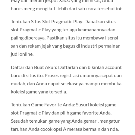
Play dan meraih jekpot X500 yang memikat, Anda
harus meng mengikuti lebih dari satu cara tersebut ini:
Tentukan Situs Slot Pragmatic Play: Dapatkan situs
slot Pragmatic Play yang terjaga keamanannya dan
paling dipercaya. Pastikan situs itu membawa lisensi
sah dan rekam jejak yang bagus di industri permainan
judi online.
Daftar dan Buat Akun: Daftarlah dan bikinlah account
baru di situs itu. Proses registrasi umumnya cepat dan
mudah, dan Anda dapat selekasnya mampu membuka
koleksi game yang tersedia.
Tentukan Game Favorite Anda: Susuri koleksi game
slot Pragmatic Play dan pilih game favorite Anda.
Sesudah temukan game yang Anda gemari, mengatur
taruhan Anda cocok opsi A merasa bermain dan nda.