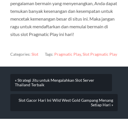
pengalaman bermain yang menyenangkan, Anda dapat
temukan banyak kesenangan dan kesempatan untuk
mencetak kemenangan besar di situs ini. Maka jangan
ragu untuk mendaftarkan dan memulai bermain di
situs slot Pragmatic Play ini hari!
Categories:
Slot
Tags:
Pragmatic Play
,
Slot Pragmatic Play
« Strategi Jitu untuk Mengalahkan Slot Server
Thailand Terbaik
Slot Gacor Hari Ini Wild West Gold Gampang Menang
Setiap Hari »